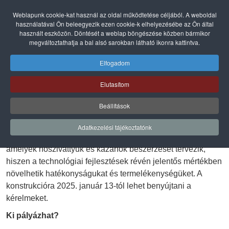
Weblapunk cookie-kat használ az oldal működtetése céljából. A weboldal
használatával Ön beleegyezik ezen cookie-k elhelyezésébe az Ön által
használt eszközön. Döntését a weblap böngészése közben bármikor
megváltoztathatja a bal alsó sarokban látható ikonra kattintva.
Elfogadom
Demján Sándor 1+1 Program: Lehetőség a Hőszivattyúk és
Kazánok Innovációjára
Elutasítom
Januárban már beadható a várva várt Demján Sándor 1+1
program, amely a hazai mikro-, kis- és középvállalkozások
Beállítások
eszközberuházásainak támogatását célozza meg vissza
nem térítendő támogatással. Ez a kezdeményezés
Adatkezelési tájékoztatónk
különösen fontos lehet azoknak a vállalkozásoknak,
amelyek hőszivattyúk és kazánok beszerzését tervezik,
hiszen a technológiai fejlesztések révén jelentős mértékben
növelhetik hatékonyságukat és termelékenységüket. A
konstrukcióra 2025. január 13-tól lehet benyújtani a
kérelmeket.
Ki pályázhat?