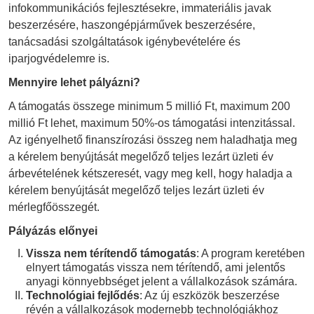
infokommunikációs fejlesztésekre, immateriális javak
beszerzésére, haszongépjárművek beszerzésére,
tanácsadási szolgáltatások igénybevételére és
iparjogvédelemre is.
Mennyire lehet pályázni?
A támogatás összege minimum 5 millió Ft, maximum 200
millió Ft lehet, maximum 50%-os támogatási intenzitással.
Az igényelhető finanszírozási összeg nem haladhatja meg
a kérelem benyújtását megelőző teljes lezárt üzleti év
árbevételének kétszeresét, vagy meg kell, hogy haladja a
kérelem benyújtását megelőző teljes lezárt üzleti év
mérlegfőösszegét.
Pályázás előnyei
Vissza nem térítendő támogatás
: A program keretében
elnyert támogatás vissza nem térítendő, ami jelentős
anyagi könnyebbséget jelent a vállalkozások számára.
Technológiai fejlődés
: Az új eszközök beszerzése
révén a vállalkozások modernebb technológiákhoz