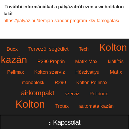
További információkat a pályázatról ezen a weboldalon
talál:
https://palyaz.hu/demjan-sandor-program-kkv-tamogatas/
Kolton
Tervezői segédlet
Duox
Tech
kazán
Matix Max
R290 Propán
kiállítás
Matix
Kolton szerviz
Pellmax
Hőszivattyú
monoblokk
R290
Kolton Pellmax
airkompakt
Pellduox
szervíz
Kolton
Trotex
automata kazán
Kapcsolat