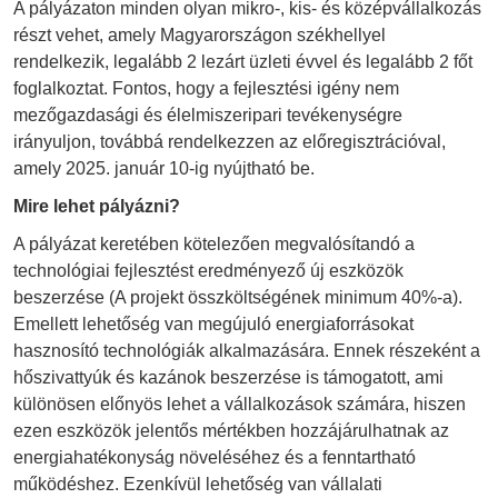
A pályázaton minden olyan mikro-, kis- és középvállalkozás
részt vehet, amely Magyarországon székhellyel
rendelkezik, legalább 2 lezárt üzleti évvel és legalább 2 főt
foglalkoztat. Fontos, hogy a fejlesztési igény nem
mezőgazdasági és élelmiszeripari tevékenységre
irányuljon, továbbá rendelkezzen az előregisztrációval,
amely 2025. január 10-ig nyújtható be.
Mire lehet pályázni?
A pályázat keretében kötelezően megvalósítandó a
technológiai fejlesztést eredményező új eszközök
beszerzése (A projekt összköltségének minimum 40%-a).
Emellett lehetőség van megújuló energiaforrásokat
hasznosító technológiák alkalmazására. Ennek részeként a
hőszivattyúk és kazánok beszerzése is támogatott, ami
különösen előnyös lehet a vállalkozások számára, hiszen
ezen eszközök jelentős mértékben hozzájárulhatnak az
energiahatékonyság növeléséhez és a fenntartható
működéshez. Ezenkívül lehetőség van vállalati