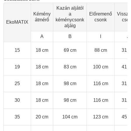
Kazán aljától
Kémény
a
Előremenő
Vissza
átmérő
kéménycsonk
csonk
cso
EkoMATIX
aljáig
A
B
I
J
15
18 cm
69 cm
88 cm
31 
19
18 cm
83 cm
100 cm
41 
25
18 cm
98 cm
116 cm
31 
30
18 cm
98 cm
116 cm
31 
35
20 cm
104 cm
123 cm
45 