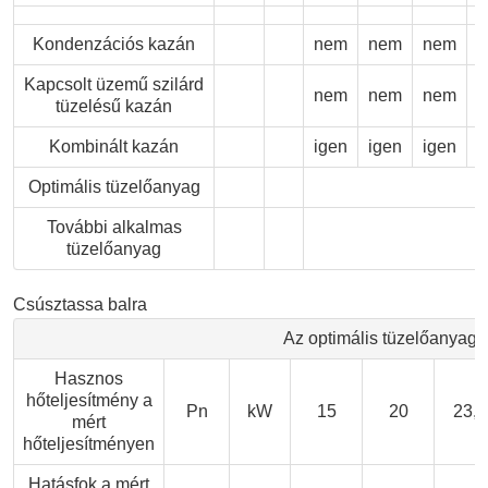
Kondenzációs kazán
nem
nem
nem
Kapcsolt üzemű szilárd
nem
nem
nem
tüzelésű kazán
Kombinált kazán
igen
igen
igen
i
Optimális tüzelőanyag
További alkalmas
tüzelőanyag
Csúsztassa balra
Az optimális tüzelőanyagga
Hasznos
hőteljesítmény a
Pn
kW
15
20
23,8
mért
hőteljesítményen
Hatásfok a mért