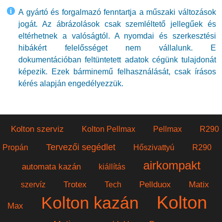
A gyártó és forgalmazó fenntartja a műszaki változások
jogát. Az ábrázolások csak szemléltető jellegűek és
eltérhetnek a valóságtól. A nyomdai és szerkesztési
hibákért felelősséget nem vállalunk. E
dokumentációban feltüntetett adatok cégünk tulajdonát
képezik. Ezek bárminemű felhasználását, csak írásos
kérés alapján engedélyezzük.
Kolton szerviz
Kolton Pellmax
Pellmax
R290
Tervezői segédlet
Propán
Hőszivattyú
R290
airkompakt
automata kazán
kiállítás
Trotex
Pellduox
Matix
szervíz
Tech
Kolton
Kolton kazán
Max