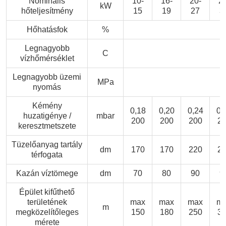
Nominális
10-
16-
20-
27
kW
hőteljesítmény
15
19
27
3
Hőhatásfok
%
Legnagyobb
C
vízhőmérséklet
Legnagyobb üzemi
MPa
nyomás
Kémény
0,18
0,20
0,24
0,
huzatigénye /
mbar
200
200
200
2
keresztmetszete
Tüzelőanyag tartály
dm
170
170
220
2
térfogata
Kazán víztömege
dm
70
80
90
9
Épület kifűthető
területének
max
max
max
m
m
megközelítőleges
150
180
250
3
mérete