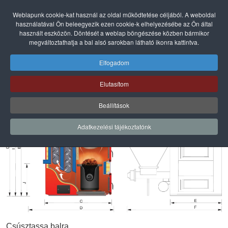
Weblapunk cookie-kat használ az oldal működtetése céljából. A weboldal
használatával Ön beleegyezik ezen cookie-k elhelyezésébe az Ön által
használt eszközön. Döntését a weblap böngészése közben bármikor
megváltoztathatja a bal alsó sarokban látható ikonra kattintva.
Elfogadom
Matix MAX (250-300kW) tervezői segédlet
Elutasítom
Tervezői segédlet letöltése itt
Beállítások
Adatkezelési tájékoztatónk
Csúsztassa balra