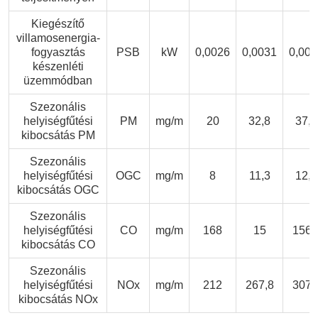
Kiegészítő
villamosenergia-
fogyasztás
PSB
kW
0,0026
0,0031
0,003
készenléti
üzemmódban
Szezonális
helyiségfűtési
PM
mg/m
20
32,8
37,9
kibocsátás PM
Szezonális
helyiségfűtési
OGC
mg/m
8
11,3
12,9
kibocsátás OGC
Szezonális
helyiségfűtési
CO
mg/m
168
15
156,
kibocsátás CO
Szezonális
helyiségfűtési
NOx
mg/m
212
267,8
307,
kibocsátás NOx