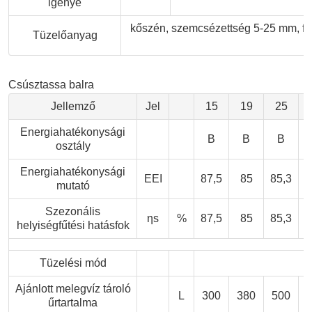
igénye
kőszén, szemcsézettség 5-25 mm, fű
Tüzelőanyag
Csúsztassa balra
Jellemző
Jel
15
19
25
Energiahatékonysági
B
B
B
osztály
Energiahatékonysági
EEI
87,5
85
85,3
8
mutató
Szezonális
ηs
%
87,5
85
85,3
8
helyiségfűtési hatásfok
Tüzelési mód
Ajánlott melegvíz tároló
L
300
380
500
űrtartalma