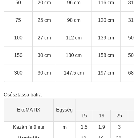
50
20 cm
96 cm
116 cm
31 
75
25 cm
98 cm
120 cm
31 
100
27 cm
112 cm
139 cm
50 
150
30 cm
130 cm
158 cm
50 
300
30 cm
147,5 cm
197 cm
68 
Csúsztassa balra
EkoMATIX
Egység
15
19
25
3
Kazán felülete
m
1,5
1,9
3