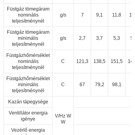
Füstgáz tömegáram
nominális
g/s
7
9,1
11,8
13
teljesítménynél
Füstgáz tömegáram
minimális
g/s
2,7
3,7
5,3
5,
teljesítménynél
Füstgázhőmérséklet
nominális
C
121,3
138,5
151,5
142
teljesítménynél
Füstgázhőmérséklet
minimális
C
67
79,2
98,1
7
teljesítménynél
Kazán tápegysége
Ventillátor energia
V/Hz W
igénye
W
Vezérlő energia