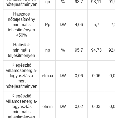
ηn
%
93,7
93,11
91,9
hőteljesítményen
Hasznos
hőteljesítmény
minimális
Pp
kW
4,06
5,7
7,2
teljesítményen
<50%
Hatásfok
minimális
ηp
%
95,7
94,73
92,6
teljesítményen
Kiegészítő
villamosenergia-
fogyasztás a
elmax
kW
0,06
0,06
0,06
mért
hőteljesítményen
Kiegészítő
villamosenergia-
fogyasztás
elmin
kW
0,02
0,03
0,03
minimális
teljesítményen