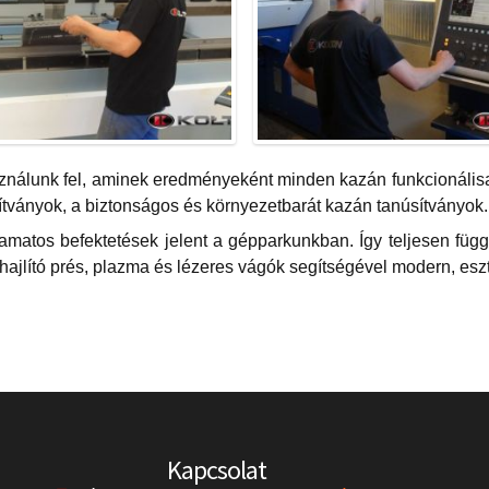
ználunk fel, aminek eredményeként minden kazán funkcionálisan
ítványok, a biztonságos és környezetbarát kazán tanúsítványok.
lyamatos befektetések jelent a gépparkunkban. Így teljesen fü
 hajlító prés, plazma és lézeres vágók segítségével modern, e
Kapcsolat