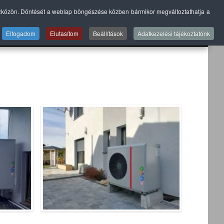
szközön. Döntését a weblap böngészése közben bármikor megváltoztathatja a
A
SZERVIZ
GALÉRIÁK
BLOG
KAPCSOLAT
Elfogadom
Elutasítom
Beállítások
Adatkezelési tájékoztatónk