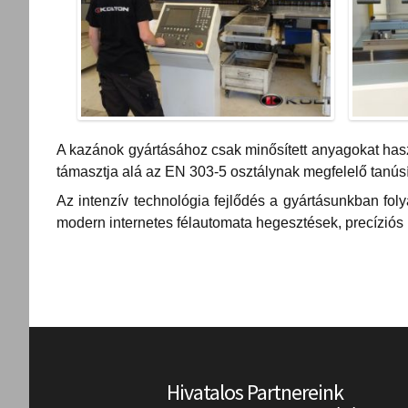
A kazánok gyártásához csak minősített anyagokat has
támasztja alá az EN 303-5 osztálynak megfelelő tanús
Az intenzív technológia fejlődés a gyártásunkban fo
modern internetes félautomata hegesztések, precíziós
Hivatalos Partnereink