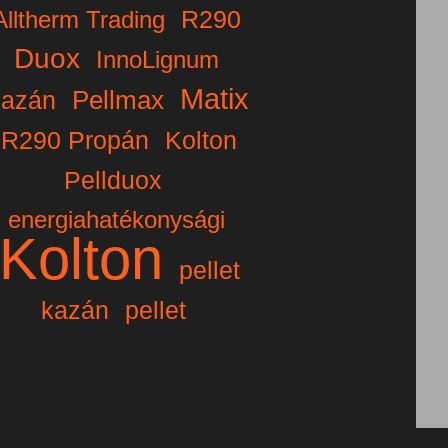
R290
Alltherm Trading
Duox
InnoLignum
Matix
Pellmax
azán
R290 Propán
Kolton
Pellduox
energiahatékonysági
Kolton
pellet
kazán
pellet