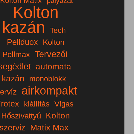
Kolton Matix
pályázat
Kolton
kazán
Tech
Pellduox
Kolton
Tervezői
Pellmax
segédlet
automata
kazán
monoblokk
airkompakt
ervíz
rotex
kiállítás
Vigas
Kolton
Hőszivattyú
szerviz
Matix Max