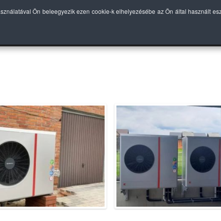
asználatával Ön beleegyezik ezen cookie-k elhelyezésébe az Ön által használt e
EINK
BEKÖTÉS
TECHNOLÓGIAI ELŐNYÖK
ÁRLIST