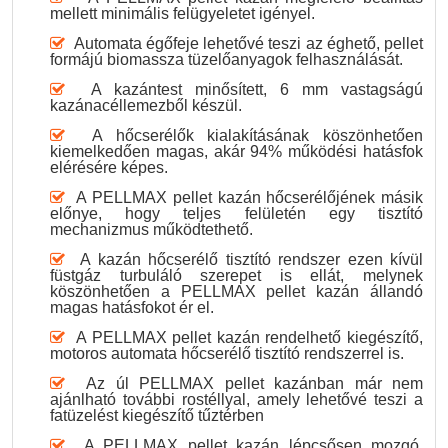
mellett minimális felügyeletet igényel.
Automata égőfeje lehetővé teszi az éghető, pellet
formájú biomassza tüzelőanyagok felhasználását.
A kazántest minősített, 6 mm vastagságú
kazánacéllemezből készül.
A hőcserélők kialakításának köszönhetően
kiemelkedően magas, akár 94% működési hatásfok
elérésére képes.
A PELLMAX pellet kazán hőcserélőjének másik
előnye, hogy teljes felületén egy tisztító
mechanizmus működtethető.
A kazán hőcserélő tisztító rendszer ezen kívül
füstgáz turbuláló szerepet is ellát, melynek
köszönhetően a PELLMAX pellet kazán állandó
magas hatásfokot ér el.
A PELLMAX pellet kazán rendelhető kiegészítő,
motoros automata hőcserélő tisztító rendszerrel is.
Az úl PELLMAX pellet kazánban már nem
ajánlható további rostéllyal, amely lehetővé teszi a
fatüzelést kiegészítő tűztérben
A PELLMAX pellet kazán lépcsősen mozgó,