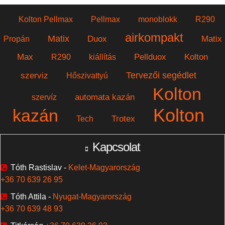
Kolton Pellmax
Pellmax
monoblokk
R290
airkompakt
Matix
Duox
Matix
Propán
Max
Pellduox
Kolton
R290
kiállítás
Tervezői segédlet
szerviz
Hőszivattyú
Kolton
automata kazán
szervíz
Kolton
kazán
Trotex
Tech
Kapcsolat
Tóth Rastislav -
Kelet-Magyarország
+36 70 639 26 95
Tóth Attila -
Nyugat-Magyarország
+36 70 639 48 93