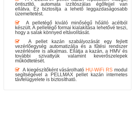
öntisztító, automata izzítószálas égőfejjel van
ellátva. Ez biztosítja a lehető leggazdaságosabb
üzemeltetést.
A pelletégő kiváló minőségű hőálló acélból
készült. A pelletégő formai kialakítása lehetővé teszi,
hogy a salak könnyed eltávolítását.
A pellet kazán szabályozását egy fejlett
vezérlőegység automatizálja és a fűtési rendszer
vezérlésére is alkalmas. Ellátja a kazán, a HMV és
további szivattyúk valamint keverőszelepek
működtetését.
A kiegészítőként vásárolható
HU-WiFi RS
modul
segítségével a PELLMAX pellet kazán internetes
távfelügyelete is biztosítható.