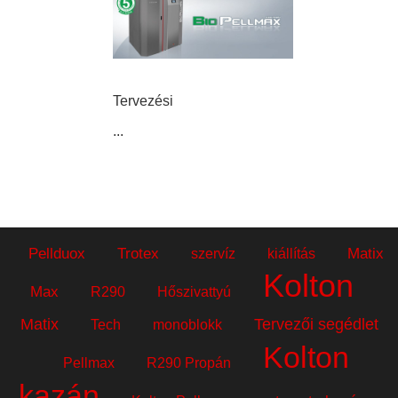
Tervezési
...
Pellduox
Trotex
Matix
szervíz
kiállítás
Kolton
Max
R290
Hőszivattyú
Matix
Tervezői segédlet
Tech
monoblokk
Kolton
Pellmax
R290 Propán
kazán