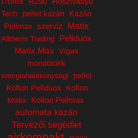
Trotex
Hőszivattyú
R290
Tech
pellet kazán
Kazán
Matix
Pellmax
szervíz
Pellduox
Alltherm Trading
Matix Max
Vigas
monoblokk
pellet
energiahatékonysági
Kolton Pellduox
Kolton
Kolton Pellmax
Matix
automata kazán
Tervezői segédlet
airkompakt