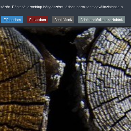
szközön. Döntését a weblap böngészése közben bármikor megváltoztathatja a
LISTA
SZERVIZ
GALÉRIÁK
BLOG
KAPCSOLAT
Elfogadom
Elutasítom
Beállítások
Adatkezelési tájékoztatónk