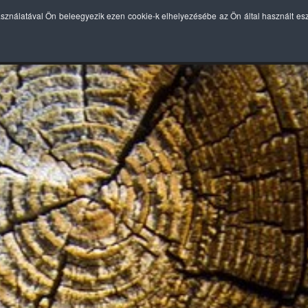
asználatával Ön beleegyezik ezen cookie-k elhelyezésébe az Ön által használt e
MÉKEINK
BEKÖTÉS
TECHNOLÓGIAI ELŐNYÖK
ÁR