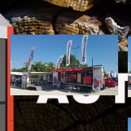
..
Automata
...
..
...
.
...