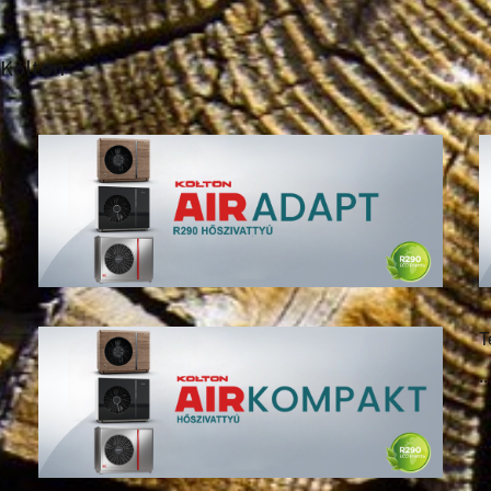
Kolton
T
..
..