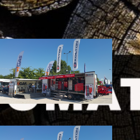
.
Az inten
...
.
Kazán
...
...
...
..