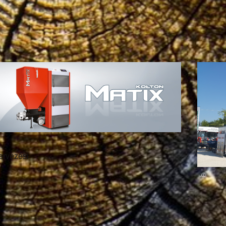
ervezési
...
.
.
...