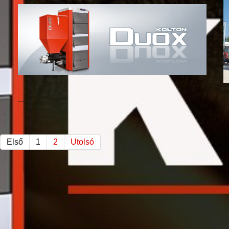
.
...
Első
1
2
Utolsó